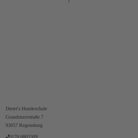
Fragen oder Wünsche?
Newsletteranmeldung
Vertrag Wiederrufen
Dieter's Hundeschule
Graudenzerstraße 7
93057 Regensburg
0170 6803309‬