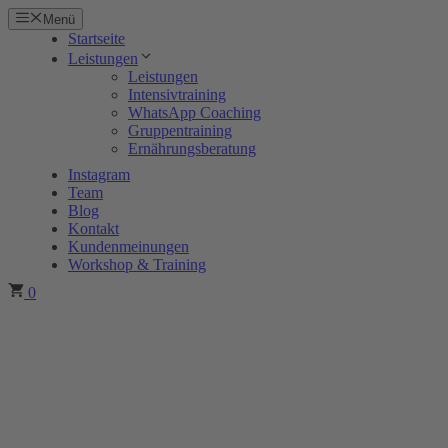
Zum
Menü
Inhalt
Startseite
springen
Leistungen
Leistungen
Intensivtraining
WhatsApp Coaching
Gruppentraining
Ernährungsberatung
Instagram
Team
Blog
Kontakt
Kundenmeinungen
Workshop & Training
0