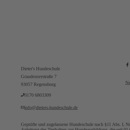
Fragen oder Wünsche?
Dieter's Hundeschule
Graudenzerstraße 7
Ne
93057 Regensburg
0170 6803309‬
info@dieters-hundeschule.de
Geprüfte und zugelassene Hundeschule nach §11 Abs. I, Nr
Anleitung des Tierhalters zur Hundeausbildung, die seit 01.