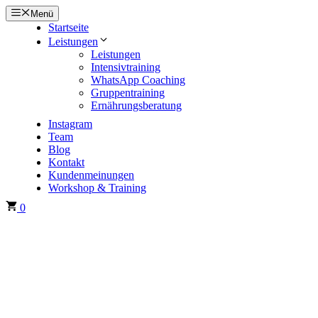
Zum
Menü
Inhalt
Startseite
springen
Leistungen
Leistungen
Intensivtraining
WhatsApp Coaching
Gruppentraining
Ernährungsberatung
Instagram
Team
Blog
Kontakt
Kundenmeinungen
Workshop & Training
0