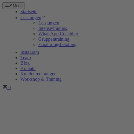
Zum
Menü
Inhalt
Startseite
springen
Leistungen
Leistungen
Intensivtraining
WhatsApp Coaching
Gruppentraining
Ernährungsberatung
Instagram
Team
Blog
Kontakt
Kundenmeinungen
Workshop & Training
0