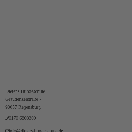
Fragen oder Wünsche?
Newsletteranmeldung
Vertrag Wiederrufen
Dieter's Hundeschule
Graudenzerstraße 7
93057 Regensburg
0170 6803309‬
info@dieters-hundeschule.de